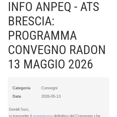
INFO ANPEQ - ATS
BRESCIA:
PROGRAMMA
CONVEGNO RADON
13 MAGGIO 2026
Categoria
Convegni
Data
2026-05-13
Gentili Soci,
si trasmette il
programma
definitivo del Convegno che