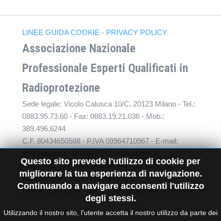
LINEE GUIDA COOKIE
-
PRIVACY POLICY
Associazione Nazionale
Professionale Esperti Qualificati in
Radioprotezione
Sede legale: Vicolo Calusca 10/C, 20123 Milano - Tel.:
0883.95.73.60 - Fax: 0883.19.21.036 - Mob.:
389.496.6244
C.F. 80434650588 - P.IVA 09964710967 - E-mail:
info@anpeq.it - E-mail PEC: anpeq@pec.it
Questo sito prevede l'utilizzo di cookie per
Segreteria operativa: Dott. Mariana Di Bari, Via
migliorare la tua esperienza di navigazione.
Barletta, 367 - 76123 Andria (BT)
Continuando a navigare acconsenti l'utilizzo
Orario: 9:30/13:30 - 16:00/20:00 dal Lunedì al Venerdì
degli stessi.
Utilizzando il nostro sito, l'utente accetta il nostro utilizzo da parte dei
Copyright © 2026 ANPEQ - Associazione Nazionale