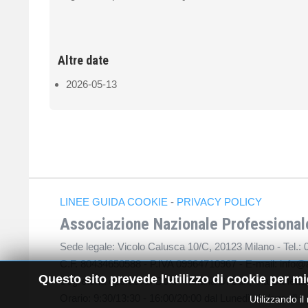
Altre date
2026-05-13
LINEE GUIDA COOKIE
-
PRIVACY POLICY
Associazione Nazionale Professionale
Sede legale: Vicolo Calusca 10/C, 20123 Milano - Tel.:
C.F. 80434650588 - P.IVA 09964710967 - E-mail: info@
Questo sito prevede l'utilizzo di cookie per mi
Segreteria operativa: Dott. Mariana Di Bari, Via Barlett
Orario: 9:30/13:30 - 16:00/20:00 dal Lunedì al Venerdì
Utilizzando il