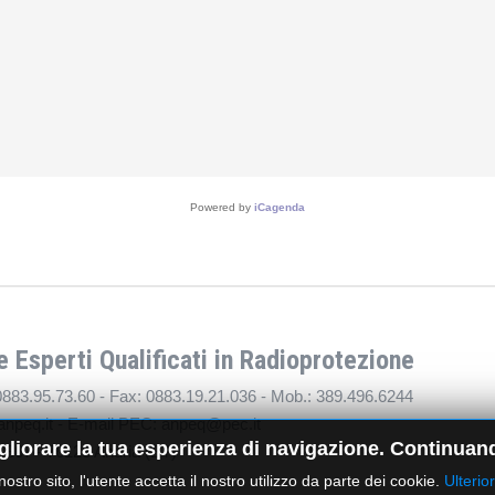
Powered by
iCagenda
 Esperti Qualificati in Radioprotezione
 0883.95.73.60 - Fax: 0883.19.21.036 - Mob.: 389.496.6244
anpeq.it - E-mail PEC: anpeq@pec.it
gliorare la tua esperienza di navigazione. Continuand
a, 367 - 76123 Andria (BT)
 nostro sito, l'utente accetta il nostro utilizzo da parte dei cookie.
Ulterio